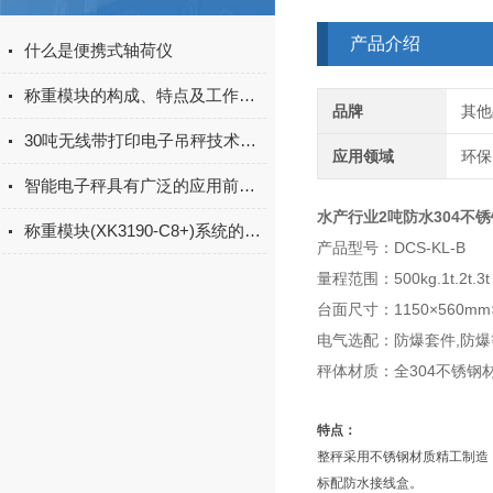
产品介绍
什么是便携式轴荷仪
称重模块的构成、特点及工作原理
品牌
其他
30吨无线带打印电子吊秤技术指标
应用领域
环保
智能电子秤具有广泛的应用前景和市场需求
水产行业2吨防水304不
称重模块(XK3190-C8+)系统的标定方法
产品型号：DCS-KL-B
量程范围：500kg.1t.2t.3t
台面尺寸：1150×560mm
电气选配：防爆套件,防爆等级（
秤体材质：全304不锈钢
特点：
整秤采用不锈钢材质精工制造
标配防水接线盒。