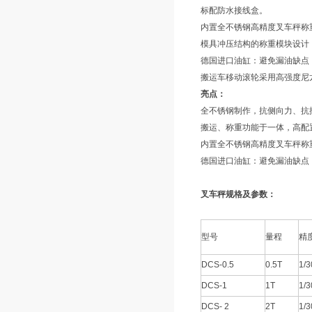
标配防水接线盒。
内置全不锈钢高精度叉车秤称
模具冲压结构的称重模块设计
德国进口油缸：避免漏油缺点
搬运车移动滚轮采用高强度尼
亮点：
全不锈钢制作，抗侧向力、抗
搬运、称重功能于一体，高配
内置全不锈钢高精度叉车秤称
德国进口油缸：避免漏油缺点
叉车秤规格及参数：
型号
量程
精
DCS-0.5
0.5T
1/3
DCS-1
1T
1/3
DCS- 2
2T
1/3