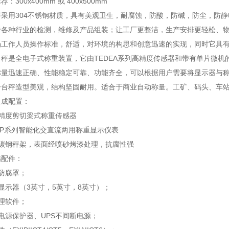
：300x400mm 或 400x500mm
秤采用304不锈钢材质，具有美观卫生，耐腐蚀，防酸，防碱，防尘，防
于各种行业的检测，维修及产品组装；让工厂更整洁，生产安排更轻松、
场工作人员操作标准，舒适，对环境的构思和创意迅速的实现，同时它具
台秤是全电子式称重装置，它由TEDEA系列高精度传感器和带有单片微机
称量迅速正确、性能稳定可靠、功能齐全，可以根据用户需要将显示器与
子台秤造型美观，结构坚固耐用。适合于商业自动称量。工矿、码头、车
组成配置：
高精度剪切梁式称重传感器
6P系列智能化交直流两用称重显示仪表
度碳钢秤架，表面经喷砂烤漆处理，抗腐性强
选配件：
防腐罩；
显示器（3英寸，5英寸，8英寸）；
理软件；
电源保护器、UPS不间断电源；