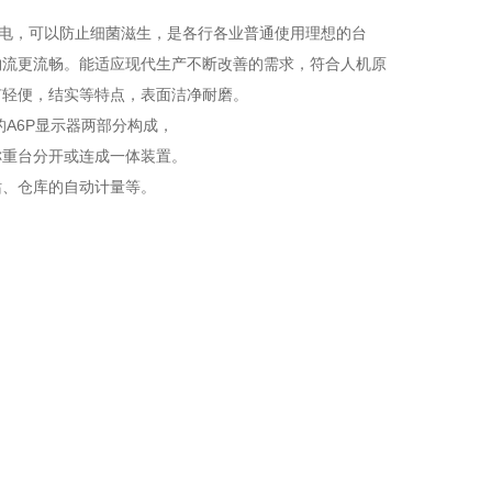
静电，可以防止细菌滋生，是各行各业普通使用理想的台
物流更流畅。能适应现代生产不断改善的需求，符合人机原
有轻便，结实等特点，表面洁净耐磨。
的A6P显示器两部分构成，
称重台分开或连成一体装置。
站、仓库的自动计量等。