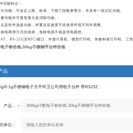
秤功能特点：
警示功能，可设定上限、标准、下限三段数量警示，并具有一组记忆功能。
数量功能并可逐笔显示及消除功能。
零点及软件滤波功能，秤重反应速度可依使用环境不同作调整。
、插电两用方式供选择，免除电源不稳及停电困扰。
LAY、RS-232(含RTC)接口，外接计算机、微型打印机、热敏标签打印机、三
计数电子称价格,30kg不锈钢平台秤价格
产品
0Kg/0.1g不锈钢电子天平
环卫公司用电子台秤 带RS232接口通讯秤
产品：
的单位：