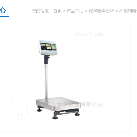
心
您的位置：
首页
>
产品中心
>
耀华防爆台秤
>
不锈钢电