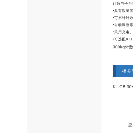
计数电子台
•具有数量
•可累计计
•自动调整
•采用充电
•可选配RE
300kg
相关
KL-GB-3
您