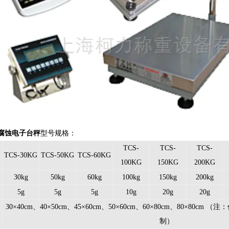
防腐蚀电子台秤
型号规格：
TCS-
TCS-
TCS-
TCS-30KG
TCS-50KG
TCS-60KG
100KG
150KG
200KG
30kg
50kg
60kg
100kg
150kg
200kg
5g
5g
5g
10g
20g
20g
30×40cm、40×50cm、45×60cm、50×60cm、60×80cm、80×80
制）