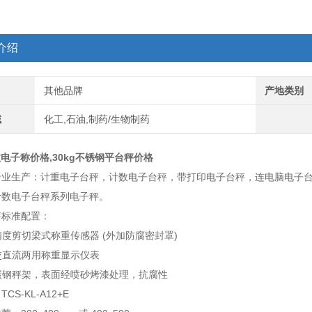
介绍
其他品牌
产地类别
域
化工,石油,制药/生物制药
计数电子称价格,30kg不锈钢平台秤价格
专业生产：计重电子台秤，计数电子台秤，带打印电子台秤，连电脑电子
计数电子台秤系列电子秤。
秤标准配置：
精度剪切梁式称重传感器 (外加防腐密封罩)
交直流两用称重显示仪表
碳钢秤架，表面经喷砂烤漆处理，抗腐性
CS-KL-A12+E