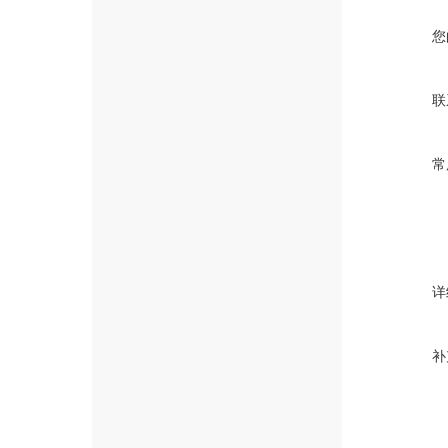
您
联
常
详
补