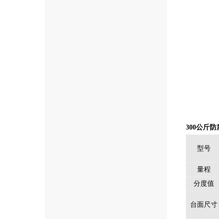
300公斤
型号
量程
分度值
台面尺寸