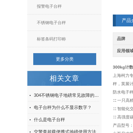
报警电子台秤
产品
不锈钢电子台秤
品牌
标签条码打印称
应用领
更多分类
300kg
上海柯力
相关文章
秤，英展
防水电子
304不锈钢电子地磅常见故障的解决办法
∷ 一只高
电子台秤为什么不显示数字？
∷ 智能化
∷ 高强度
什么是电子台秤
产品型号：T
交警查超载便携式地磅使用方法