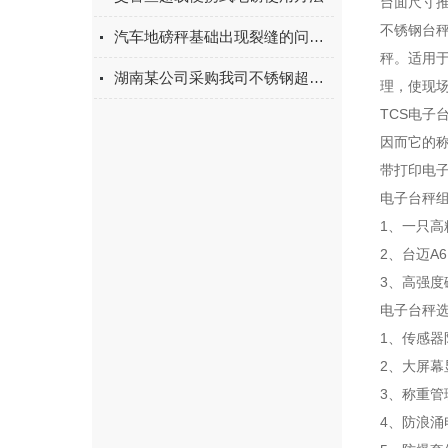
台面尺寸推荐
不锈钢台
汽车地磅秤基础出现裂缝的问题如何预防？
秤。适用
湖南某公司采购我司不锈钢超低电子地磅
理，使现
TCS电子
因而它的
带打印电
电子台秤
1、一只
2、台迈A
3、高强
电子台秤
1、传感器
2、大屏幕
3、称重管
4、防浪涌