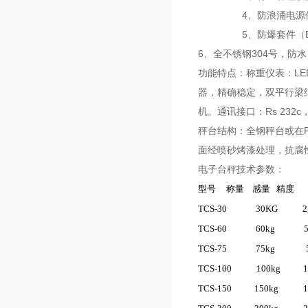
4、防浪涌电源保护
5、防爆套件（EXIBIIC
6、全不锈钢304号，防
功能特点：称重仪表：L
器，精确稳定，双平行梁结
机。通讯接口：Rs 232c
秤台结构：全钢秤台或在
面经喷砂烤漆处理，抗腐
电子台秤技术参数：
型号
称量
感量
精度
TCS-30
30KG
2
TCS-60
60kg
TCS-75
75kg
TCS-100
100kg
1
TCS-150
150kg
1