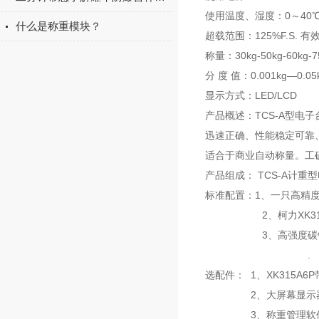
使用温度、湿度：0～40℃；
什么是称重模块？
超载范围：125%F.S. 有效
称量：30kg-50kg-60kg-75
分 度 值：0.001kg—0.05
显示方式：LED/LCD
产品概述：TCS-A型电
迅速正确、性能稳定可靠
适合于商业自动称量。工
产品组成： TCS-A计重
标准配置：1、一只高精
2、柯力XK3190
3、高强度碳钢秤架
.
选配件： 1、XK315A6
2、大屏幕显示器（3
3、称重管理软