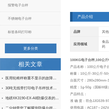
报警电子台秤
产品介绍
不锈钢电子台秤
品牌
其他
标签条码打印称
食品
应用领域
药
更多分类
100KG电子台秤,100
相关文章
产品名称：100公斤电子
称量：10公斤-30公斤-50公
医用轮椅秤称重不显示的故障解决方法
台面尺寸：280x280mm-30
精度：1g-50g（国标III
30吨无线带打印电子吊秤技术指标
产品特点：
地磅XK3190-EX-A8防爆仪表的标定方法
准 确 度：符合JJG539-
使用电源：AC187～242
二分钟带您了解耀华防爆台秤称重时数字乱跳的解决方法