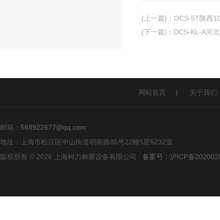
(上一篇)
：
OCS-5T陕西
(下一篇)
：
DCS-KL-
网站首页
|
关于我们
邮箱：
568922677@qq.com
地址：上海市松江区中山街道明南路85号22幢5层5232室
版权所有 © 2026 上海柯力称重设备有限公司
备案号：沪ICP备2020028