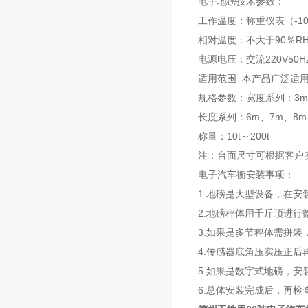
电子地磅技术参数：
工作温度：称重仪表（-10
相对温度：不大于90％R
电源电压：交流220V50H
适用范围 本产品广泛适
规格参数：宽度系列：3m 3.
长度系列：6m、7m、8m、
称量：10t～200t
注：台面尺寸可根据客户
电子汽车衡安装事项：
1.地磅是大型设备，在
2.地磅秤体用千斤顶进
3.如果是多节秤体需拼
4.传感器底角压实压正后
5.如果是数字式地磅，
6.总体安装完成后，再