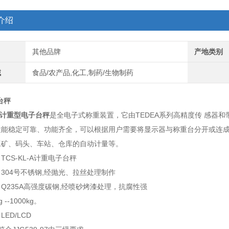
介绍
其他品牌
产地类别
域
食品/农产品,化工,制药/生物制药
台秤
A计重型电子台秤
是全电子式称重装置，它由TEDEA系列高精度传 感器和
性能稳定可靠、功能齐全，可以根据用户需要将显示器与称重台分开或连
工矿、码头、车站、仓库的自动计量等。
TCS-KL-A计重电子台秤
304号不锈钢,经抛光、拉丝处理制作
Q235A高强度碳钢,经喷砂烤漆处理，抗腐性强
 --1000kg。
ED/LCD