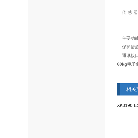
高分子
传 感 
双平行
防护等
主要功能
保护措施
通讯接口：
60kg电子
相关