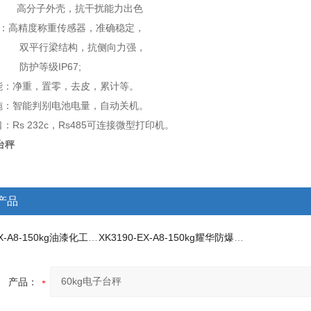
外壳，抗干扰能力出色
器：高精度称重传感器，准确稳定，
梁结构，抗侧向力强，
级IP67;
：净重，置零，去皮，累计等。
：智能判别电池电量，自动关机。
Rs 232c，Rs485可连接微型打印机。
台秤
产品
XK3190-EX-A8-150kg油漆化工车间称重隔爆型防爆台秤
XK3190-EX-A8-150kg耀华防爆台称
产品：