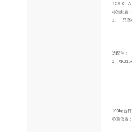
TCS-KL
标准配置::
1、一只
2、柯力
3、高
选配件：
1、XK31
2、大屏
3、
4、防浪
5、防爆套
6、全
100kg
称重仪表：
内置可