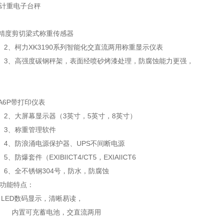
-A 计重电子台秤
高精度剪切梁式称重传感器
XK3190系列智能化交直流两用称重显示仪表
强度碳钢秤架，表面经喷砂烤漆处理，防腐蚀能
5A6P带打印仪表
幕显示器（3英寸，5英寸，8英寸）
称重管理软件
涌电源保护器、UPS不间断电源
件（EXIBIICT4/CT5，EXIAIICT6
不锈钢304号，防水，防腐蚀
台秤功能特点：
LED数码显示，清晰易读，
充蓄电池，交直流两用