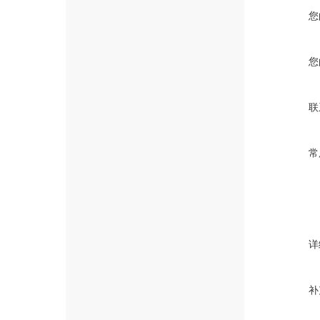
您
您
联
常
详
补