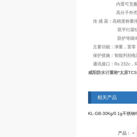
内置可充蓄电池
高分子外壳，抗
传 感 器：高精度称重
双平行梁结构，
防护等级IP6
主要功能：净重，置零
保护措施：智能判别电
通讯接口：Rs 232c，
咸阳防水计重称*太原TCS
相关产品
KL-GB-30Kg/0.1g不
产品：