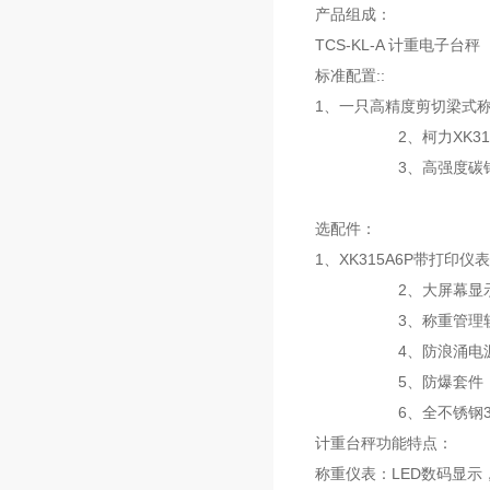
产品组成：
TCS-KL-A 计重电子台秤
标准配置::
1、一只高精度剪切梁式
2、柯力XK3190
3、高强度碳钢
选配件：
1、XK315A6P带打印仪表
2、大屏幕显示器（
3、称重管理软
4、防浪涌电源保护
5、防爆套件（EXIBII
6、全不锈钢304
计重台秤功能特点：
称重仪表：LED数码显示