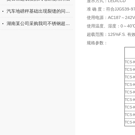
显示方式：LED/LCD
准 确 度：符合JJG539-
汽车地磅秤基础出现裂缝的问题如何预防？
使用电源：AC187～242
湖南某公司采购我司不锈钢超低电子地磅
使用温度、湿度：0～40℃；
超载范围：125%F.S. 有效
规格参数：
TCS-K
TCS-K
TCS-K
TCS-K
TCS-K
TCS-K
TCS-K
TCS-K
TCS-K