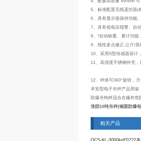
4、配备高容量 6v/4A
5、标准配置无线遥控器(
6、具有显示值保持功能
7、具有低电压报警、自
8、*自动称重、累计功
9、线性多点修正;公斤/
10、采用S型传感器设计
11、高强度不锈钢外壳
12、秤体可360°旋转，
本安型电子吊秤产品用途
防爆吊钩秤适合在爆炸危
淮阴10吨吊秤(铜梁防爆
相关产品